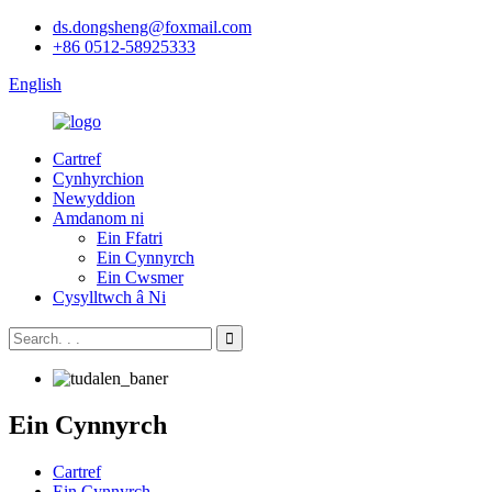
ds.dongsheng@foxmail.com
+86 0512-58925333
English
Cartref
Cynhyrchion
Newyddion
Amdanom ni
Ein Ffatri
Ein Cynnyrch
Ein Cwsmer
Cysylltwch â Ni
Ein Cynnyrch
Cartref
Ein Cynnyrch