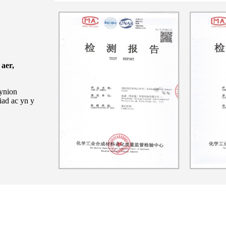
aer,
fynion
ad ac yn y