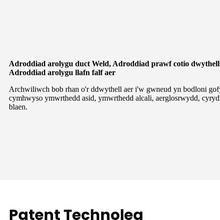
Adroddiad arolygu duct Weld, Adroddiad prawf cotio dwythell 
Adroddiad arolygu llafn falf aer
Archwiliwch bob rhan o'r ddwythell aer i'w gwneud yn bodloni go
cymhwyso ymwrthedd asid, ymwrthedd alcali, aerglosrwydd, cyrydi
blaen.
Patent Technoleg