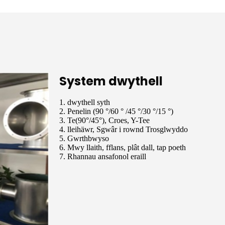
System dwythell
1. dwythell syth
2. Penelin (90 °/60 ° /45 ​​°/30 °/15 °)
3. Te(90°/45°), Croes, Y-Tee
4. lleihäwr, Sgwâr i rownd Trosglwyddo
5. Gwrthbwyso
6. Mwy llaith, fflans, plât dall, tap poeth
7. Rhannau ansafonol eraill