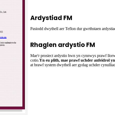
Ardystiad FM
Pasiodd dwythell aer Teflon dur gwrthstaen ardy
Rhaglen ardystio FM
Mae'r prosiect ardystio hwn yn cynnwys prawf llorw
cotio.
Yn eu plith, mae prawf uchder anfeidrol y
at brawf system dwythell aer gydag uchder cynullia