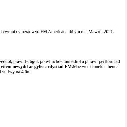
stiad cwmni cymeradwyo FM Americanaidd ym mis Mawrth 2021.
eddol, prawf fertigol, prawf uchder anfeidrol a phrawf perfformiad
n eitem newydd ar gyfer ardystiad FM.
Mae wedi'i anelu'n bennaf
d yn fwy na 4.6m.