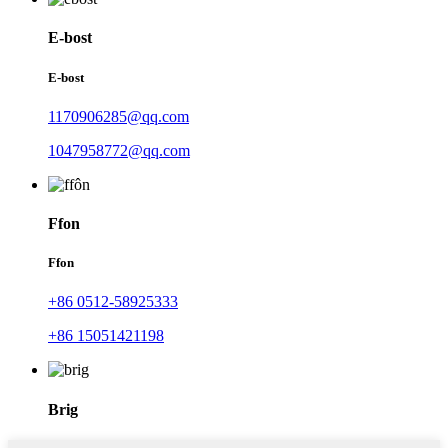
E-bost
E-bost
1170906285@qq.com
1047958772@qq.com
Ffon
Ffon
+86 0512-58925333
+86 15051421198
Brig