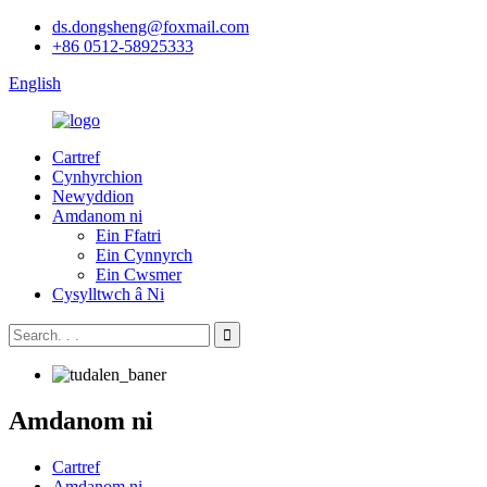
ds.dongsheng@foxmail.com
+86 0512-58925333
English
Cartref
Cynhyrchion
Newyddion
Amdanom ni
Ein Ffatri
Ein Cynnyrch
Ein Cwsmer
Cysylltwch â Ni
Amdanom ni
Cartref
Amdanom ni