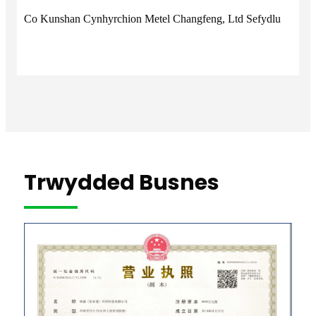
Co Kunshan Cynhyrchion Metel Changfeng, Ltd Sefydlu
Dong
Thec
Trwydded Busnes