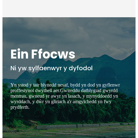
Ein Ffocws
Ni yw sylfaenwyr y dyfodol
Yn ystod y tair blynedd nesaf, bydd yn dod yn gyflenwr
proffesiynol dwythell aer.Gwireddu datblygiad gwyrdd
mentrau, gwneud yr awyr yn lasach, y mynyddoedd yn
wyrddach, y dŵr yn gliriach a'r amgylchedd yn fwy
prydferth.