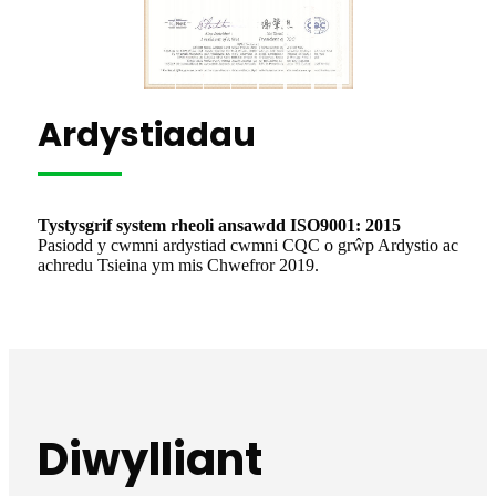
Ardystiadau
Tystysgrif system rheoli ansawdd ISO9001: 2015
Pasiodd y cwmni ardystiad cwmni CQC o grŵp Ardystio ac
achredu Tsieina ym mis Chwefror 2019.
Diwylliant