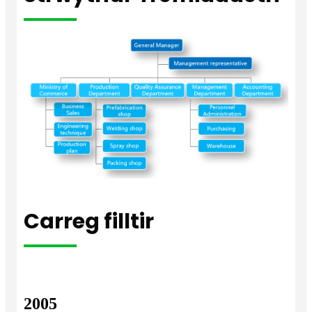
Carreg filltir
2005
20