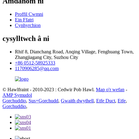
Amdanom ni
Proffil Cwmni
Ein Ffatri
Cynhyrchion
cysylltwch â ni
Rhif 8, Dianchang Road, Anqing Village, Fenghuang Town,
Zhangjiagang City, Suzhou City
+86 0512-58925333
1170906285@qq.com
© Hawlfraint - 2010-2023 : Cedwir Pob Hawl.
Map o'r wefan
-
AMP Symudol
Gorchuddio
,
Sus+Gorchudd
,
Gwaith dwythell
,
Etfe Duct
,
Etfe
,
Gorchuddio
,