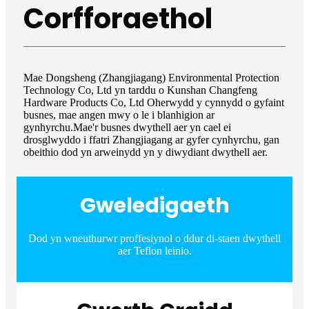
Corfforaethol
Mae Dongsheng (Zhangjiagang) Environmental Protection
Technology Co, Ltd yn tarddu o Kunshan Changfeng
Hardware Products Co, Ltd Oherwydd y cynnydd o gyfaint
busnes, mae angen mwy o le i blanhigion ar
gynhyrchu.Mae'r busnes dwythell aer yn cael ei
drosglwyddo i ffatri Zhangjiagang ar gyfer cynhyrchu, gan
obeithio dod yn arweinydd yn y diwydiant dwythell aer.
Gweledigaeth
Dod yn wneuthurwr proffesiynol o ddur di-staen dwythell
aer Teflon leinio.