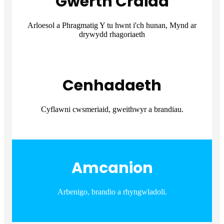
Gwerth Craidd
Arloesol a Phragmatig Y tu hwnt i'ch hunan, Mynd ar
drywydd rhagoriaeth
Cenhadaeth
Cyflawni cwsmeriaid, gweithwyr a brandiau.
Amcanion
Arbenigo, brandio a rhyngwladoli.