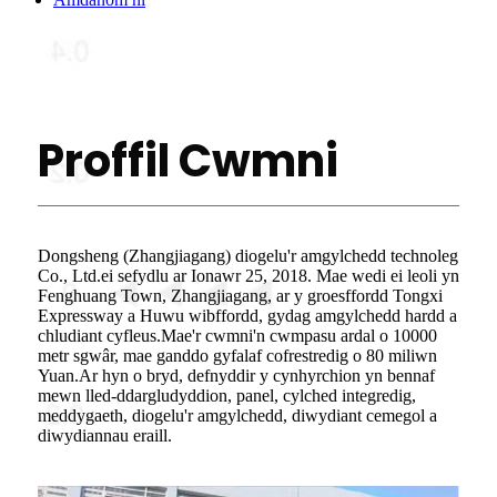
Proffil Cwmni
Dongsheng (Zhangjiagang) diogelu'r amgylchedd technoleg
Co., Ltd.ei sefydlu ar Ionawr 25, 2018. Mae wedi ei leoli yn
Fenghuang Town, Zhangjiagang, ar y groesffordd Tongxi
Expressway a Huwu wibffordd, gydag amgylchedd hardd a
chludiant cyfleus.Mae'r cwmni'n cwmpasu ardal o 10000
metr sgwâr, mae ganddo gyfalaf cofrestredig o 80 miliwn
Yuan.Ar hyn o bryd, defnyddir y cynhyrchion yn bennaf
mewn lled-ddargludyddion, panel, cylched integredig,
meddygaeth, diogelu'r amgylchedd, diwydiant cemegol a
diwydiannau eraill.